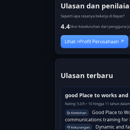
Ulasan dan penilai
Seperti apa rasanya bekerja di Bayer?
4.4
Skor keseluruhan dari pengguna Jo
Lihat >Profil Perusahaan ↗
Ulasan terbaru
good Place to works and 
Rating: 5.0/5 • 10 hingga 11 tahun dala
Good Place to Wor
👍 Kelebihan:
communications training for 
Dynamic and fa
👎 Kekurangan: