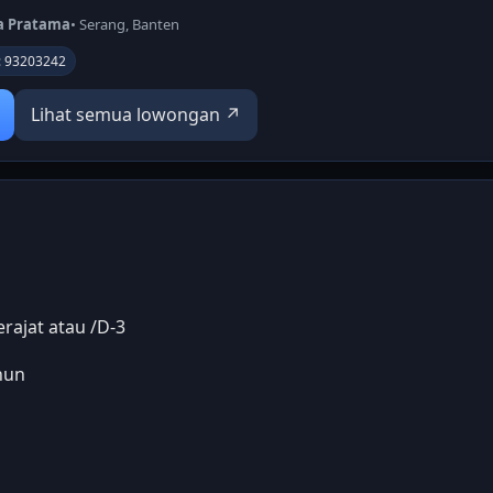
ra Pratama
• Serang, Banten
D: 93203242
Lihat semua lowongan ↗
ajat atau /D-3
hun